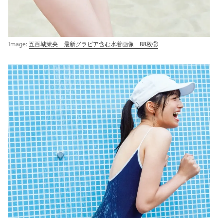
Image:
五百城茉央 最新グラビア含む水着画像 88枚②