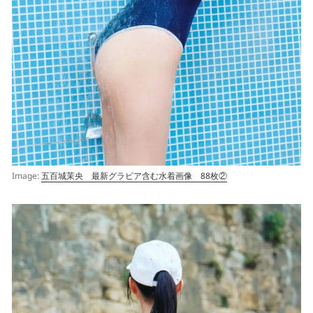
Image:
五百城茉央 最新グラビア含む水着画像 88枚②