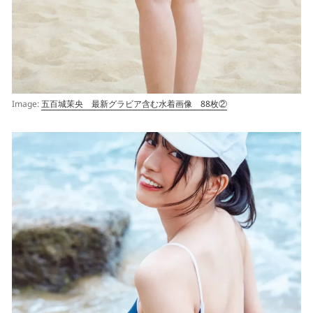
Image:
五百城茉央 最新グラビア含む水着画像 88枚②