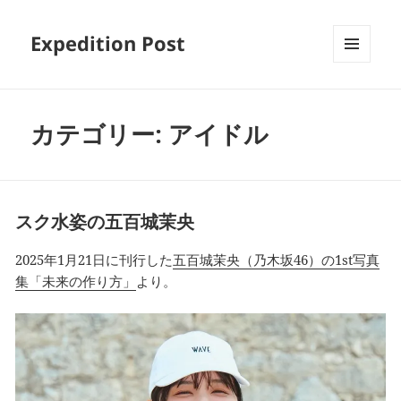
Expedition Post
MENU
AND
WIDGETS
カテゴリー:
アイドル
スク水姿の五百城茉央
2025年1月21日に刊行した
五百城茉央（乃木坂46）の1st写真
集「未来の作り方」
より。