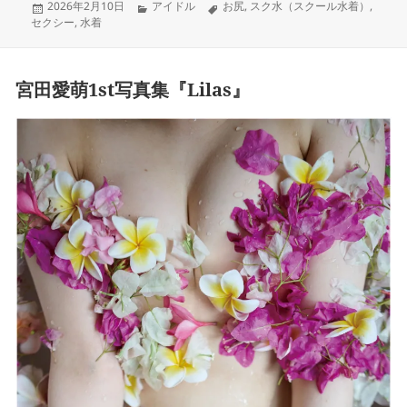
Posted
Categories
Tags
2026年2月10日
アイドル
お尻
,
スク水（スクール水着）
,
on
セクシー
,
水着
宮田愛萌1st写真集『Lilas』