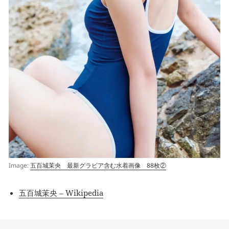
Image:
五百城茉央 最新グラビア含む水着画像 88枚②
五百城茉央 – Wikipedia