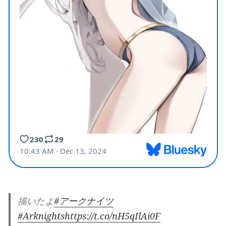
描いたよ
#アークナイツ
#Arknights
https://t.co/nH5qIlAi0F