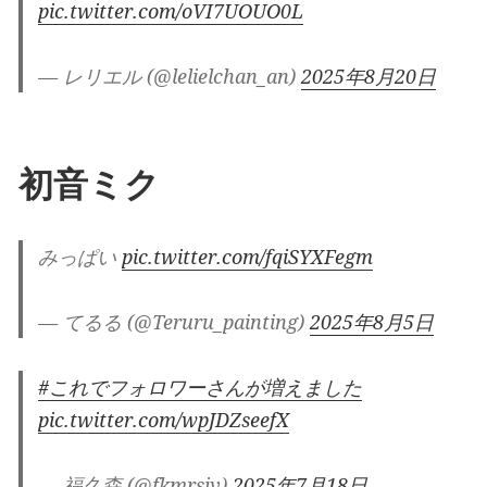
pic.twitter.com/oVI7UOUO0L
— レリエル (@lelielchan_an)
2025年8月20日
初音ミク
みっぱい
pic.twitter.com/fqiSYXFegm
— てるる (@Teruru_painting)
2025年8月5日
#これでフォロワーさんが増えました
pic.twitter.com/wpJDZseefX
— 福久森 (@fkmrsiv)
2025年7月18日