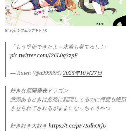
Image:
シマムラアキト / X
「もう準備できたよ～水着も着てるし !」
pic.twitter.com/I26L0q3zpE
— Ruien (@a999895)
2025年10月27日
好きな展開発表ドラゴン
意識あるときは必死に顔隠してるのに何度も絶頂
させられてされるがままになっちゃうやつ
好き好き大好き
https://t.co/pF7KdhOrjU