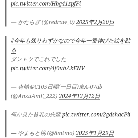
pic.twitter.com/Hbg41zpfFi
— かたらぎ (@redraw_0)
2025年2月20日
#今年も残りわずかなので今年一番伸びた絵を貼
る
ダントツでこれでした
pic.twitter.com/4f0uhAkENV
— 杏飴＠C105日曜(一日目)東A-07ab
(@AnzuAmE_222)
2024年12月12日
何か見た貧乳の先輩
pic.twitter.com/2gdshacPii
— やまもと桃 (@8mtmo)
2025年1月29日