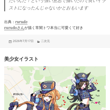
たいんだ！という強い意志で描いたので良いイラ
ストになったんじゃないかとおもいます
出典：
rurudo
rurudoさん
が描く常闇トワ本当に可愛くて好き
Posted
Categories
2026年7月17日
二次元
on
美少女イラスト