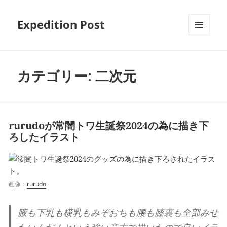
Expedition Post
MENU
AND
WIDGETS
カテゴリー:
二次元
rurudoが常闇トワ生誕祭2024の為に描き下
ろしたイラスト
画像：
rurudo
腋も下乳も横乳もみぞおちも腰も膝裏も全部みせ